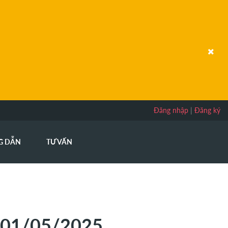
Đăng nhập
|
Đăng ký
G DẪN
TƯ VẤN
 01/05/2025