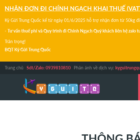
NHẬN ĐƠN ĐI CHÍNH NGẠCH KHAI THUẾ (VAT
Ký Gửi Trung Quốc kể từ ngày 01/6/2025 hỗ trợ nhận đơn từ 50kg đi 
-
Tư vấn thuế phí và Quy trình đi Chính Ngạch Quý khách liên hệ zalo 
Trân trọng!
BQT Ký Gửi Trung Quốc
Trang chủ
Sdt/Zalo: 0939810810
Phản ánh về dịch vụ:
kyguitrungq
THÔNG BÁO