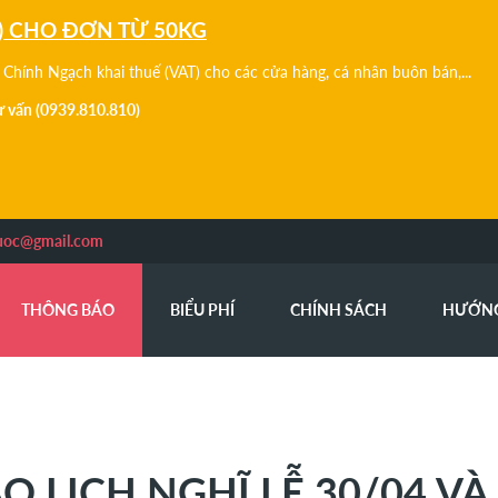
) CHO ĐƠN TỪ 50KG
Chính Ngạch khai thuế (VAT) cho các cửa hàng, cá nhân buôn bán,...
tư vấn (0939.810.810)
uoc@gmail.com
THÔNG BÁO
BIỂU PHÍ
CHÍNH SÁCH
HƯỚN
 LỊCH NGHĨ LỄ 30/04 VÀ