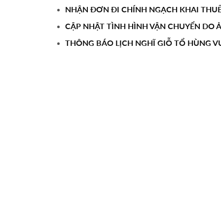
NHẬN ĐƠN ĐI CHÍNH NGẠCH KHAI THUẾ
CẬP NHẬT TÌNH HÌNH VẬN CHUYỂN DO
THÔNG BÁO LỊCH NGHĨ GIỖ TỔ HÙNG V